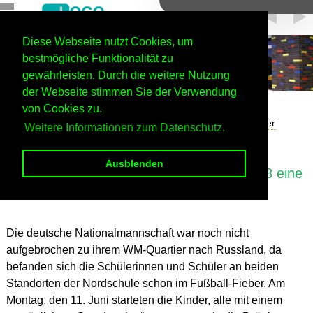
Diese Webseite nutzt Cookies, um
bestmögliche Funktionalität zu
gewährleisten. Durch die weitere Nutzung
der Webseite stimmen Sie der Verwendung
Home
Unsere Schule
Schulleben
von Cookies zu.
Projektwoche an beiden Standorten
Alle im Fußballfieber
Weitere Informationen zum Datenschutz.
Ausblenden
In der Nordschule dreht sich im Juni 2018 eine
Woche lang alles um den Fußball
Die deutsche Nationalmannschaft war noch nicht
aufgebrochen zu ihrem WM-Quartier nach Russland, da
befanden sich die Schülerinnen und Schüler an beiden
Standorten der Nordschule schon im Fußball-Fieber. Am
Montag, den 11. Juni starteten die Kinder, alle mit einem