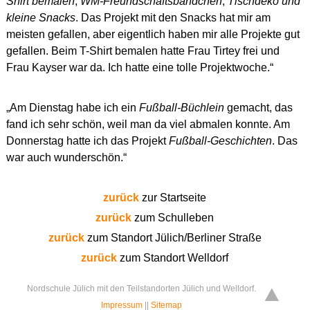
Shirt bemalen
,
WM-Freundschaftsbändchen
,
Tischdeko und
kleine Snacks
. Das Projekt mit den Snacks hat mir am
meisten gefallen, aber eigentlich haben mir alle Projekte gut
gefallen. Beim T-Shirt bemalen hatte Frau Tirtey frei und
Frau Kayser war da. Ich hatte eine tolle Projektwoche.“
„Am Dienstag habe ich ein
Fußball-Büchlein
gemacht, das
fand ich sehr schön, weil man da viel abmalen konnte. Am
Donnerstag hatte ich das Projekt
Fußball-Geschichten
. Das
war auch wunderschön.“
zurück
zur Startseite
zurück
zum Schulleben
zurück
zum Standort Jülich/Berliner Straße
zurück
zum Standort Welldorf
Nordschule Jülich mit den Teilstandorten Jülich und Welldorf.
Impressum
||
Sitemap